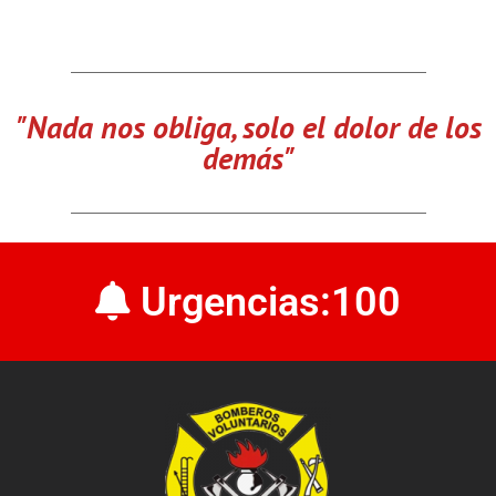
"Nada nos obliga, solo el dolor de los
demás"​
Urgencias:100