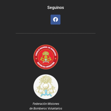
Seguinos
Federación Misiones
de Bomberos Voluntarios